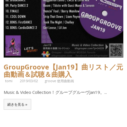
GroupGroove【Jan19】曲リスト／元
曲動画＆試聴＆曲購入
tomi
2019/03/02
groove 使用曲動画
Music & Video Collection！グループグルーヴJan19。...
続きを見る »