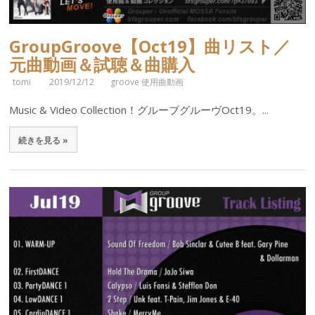
GroupGroove【Oct19】曲リスト／
元曲動画＆試聴＆曲購入
tomi
2019/12/12
groove 使用曲動画
Music & Video Collection！グループグルーヴOct19。...
続きを見る »