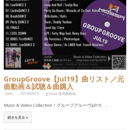
GroupGroove【Jul19】曲リスト／元
曲動画＆試聴＆曲購入
tomi
2019/09/13
groove 使用曲動画
Music & Video Collection！グループグルーヴJul19。...
続きを見る »