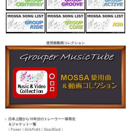
使用曲動画コレクション
＞
日本上陸から10年分のトレーラー一挙再生
＆ジャケット一覧
｜
Power
｜
Kick/Fight
｜
Step/Blast
｜