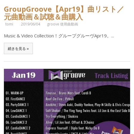
GroupGroove【Apr19】曲リスト／
元曲動画＆試聴＆曲購入
tomi
2019/06/04
groove 使用曲動画
Music & Video Collection！グループグルーヴApr19。...
続きを見る »