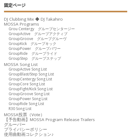
固定ページ
DJ Clubbing Mix ◆ DJ Takahiro
MOSSA Programs
Grou Centergy グループセンタージー
GroupActive グループアクティブ
GroupGroove グループグルーヴ
GroupKick グループキック
GroupPower グループパワー
GroupRide グループライド
GroupStep グループステップ
MOSSA Song List
GroupActive Song List
GroupBlast/Step Song List
GroupCentergy Song List
GroupCore Song List
GroupFight/Kick Song List
GroupGroove Song List
GroupPower Song List
GroupRide Song List
R30 Song List
MOSSA投票（Vote）
【予告動画】MOSSA Program Release Trailers
グルーパー
プライバシーポリシー
使用曲動画コレクション♪