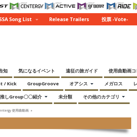
SA Song List
Release Trailers
投票 -Vote-
告知
気になるイベント
遠征の旅ガイド
使用曲動画コ
 / Kick
GroupGroove
オアシス
メガロス
推しGroup〇〇紹介
未分類
その他のカテゴリ
entergy 使用曲動画
»