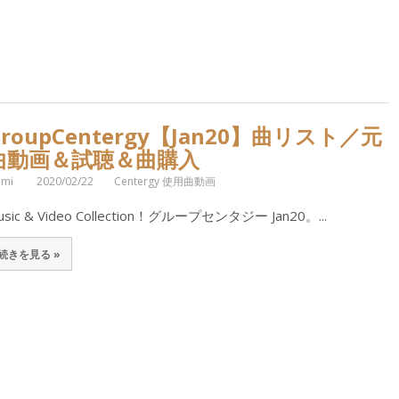
GroupCentergy【Jan20】曲リスト／元
曲動画＆試聴＆曲購入
omi
2020/02/22
Centergy 使用曲動画
usic & Video Collection！グループセンタジー Jan20。...
続きを見る »