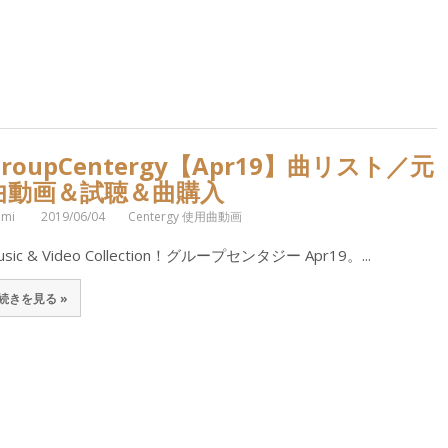
GroupCentergy【Apr19】曲リスト／元
曲動画＆試聴＆曲購入
omi
2019/06/04
Centergy 使用曲動画
usic & Video Collection！グループセンタジー Apr19。...
続きを見る »