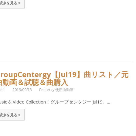
続きを見る »
GroupCentergy【Jul19】曲リスト／元
曲動画＆試聴＆曲購入
omi
2019/09/13
Centergy 使用曲動画
usic & Video Collection！グループセンタジー Jul19。...
続きを見る »