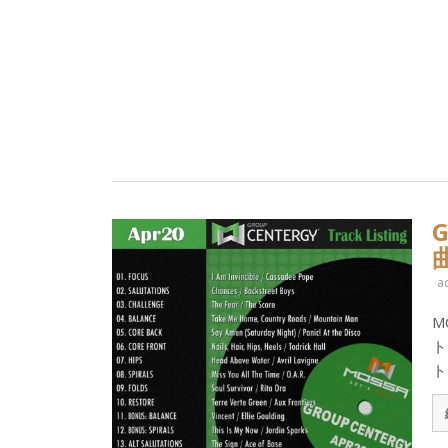
a
M
ト
トと