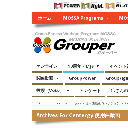
ホーム
MOSSA Programs
MOS
オンライン
10周年・MJS
イベント
関連動画
GroupPower
GroupFight
投票（Vote）
アンケート
〇さんの
You Are Here :
Home
»
Category »
使用曲動画コレクション
»
C
Archives For Centergy 使用曲動画