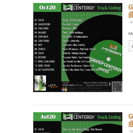
a
M
t