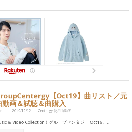
GroupCentergy【Oct19】曲リスト／元
曲動画＆試聴＆曲購入
omi
2019/12/12
Centergy 使用曲動画
usic & Video Collection！グループセンタジー Oct19。...