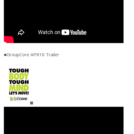
■GroupCore APR16 Trailer