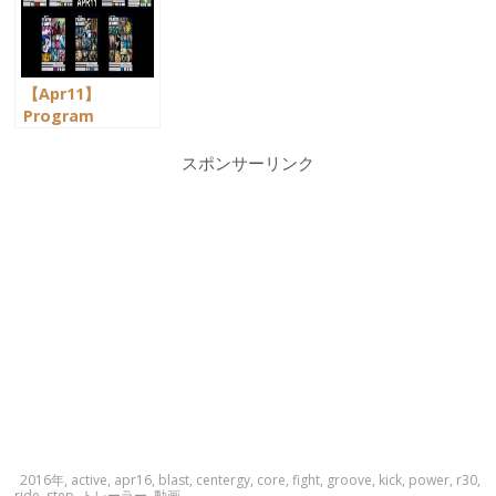
【Apr11】
Program
Release Trailers
スポンサーリンク
2016年
,
active
,
apr16
,
blast
,
centergy
,
core
,
fight
,
groove
,
kick
,
power
,
r30
,
ride
,
step
,
トレーラー
,
動画