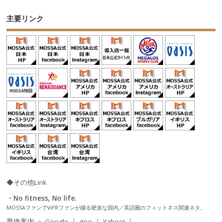
主要リンク
◆その他Link
・No fitness, No life.
MOSSAファンでViPRファンが綴る硬派な国内／英語圏のフィットネス関連ネタ。
乗換案内 ＞
Google
｜
goo
｜
Yahoo!
｜