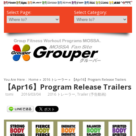
Select Page:
Select Category:
You Are Here :
Home
»
2016 トレーラー
»
【Apr16】Program Release Trailers
【Apr16】Program Release Trailers
tomi
2016/03/04
2016 トレーラー
,
Trailer (予告動画)