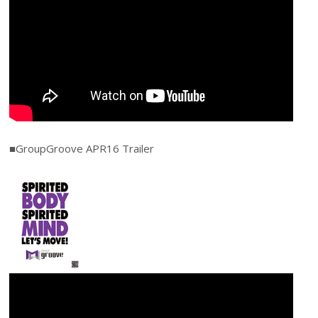
■GroupGroove APR16 Trailer