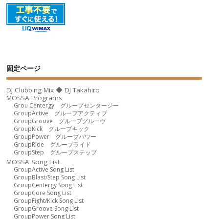
固定ページ
DJ Clubbing Mix ◆ DJ Takahiro
MOSSA Programs
Grou Centergy グループセンタージー
GroupActive グループアクティブ
GroupGroove グループグルーヴ
GroupKick グループキック
GroupPower グループパワー
GroupRide グループライド
GroupStep グループステップ
MOSSA Song List
GroupActive Song List
GroupBlast/Step Song List
GroupCentergy Song List
GroupCore Song List
GroupFight/Kick Song List
GroupGroove Song List
GroupPower Song List