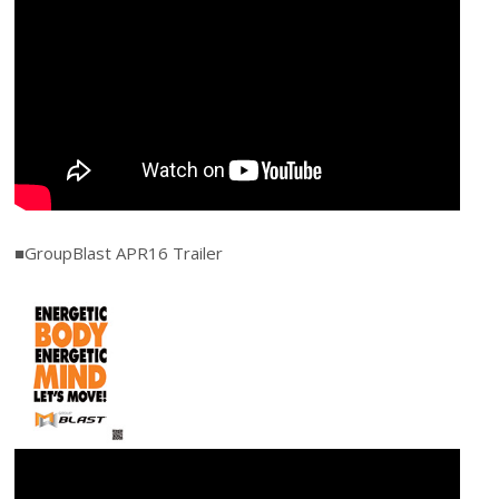
■GroupBlast APR16 Trailer