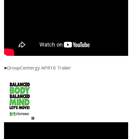
■GroupCentergy APR16 Trailer