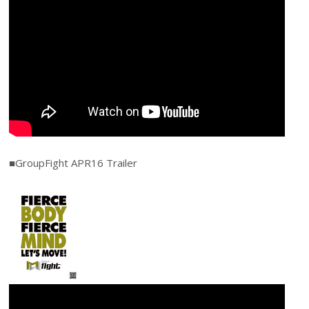
■GroupFight APR16 Trailer