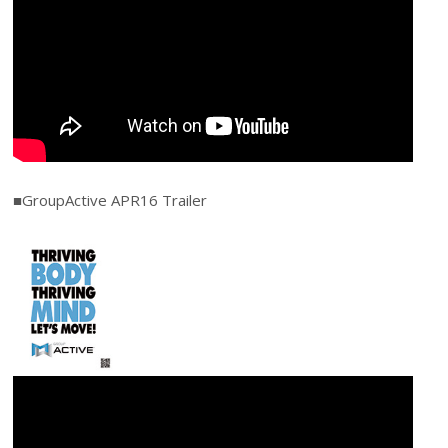
■GroupActive APR16 Trailer