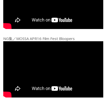
NG集／MOSSA APR16 Film Fest Bloopers