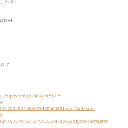
O、YUKI
I
YOSHI
1-7
ub.life/posts/639268376155779
p?
457.76028.319636334785653&type=1&theater
p?
421.1073741831.319636334785653&type=1&theater