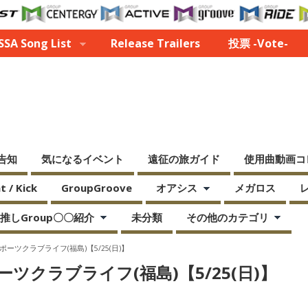
SA Song List
Release Trailers
投票 -Vote-
告知
気になるイベント
遠征の旅ガイド
使用曲動画コ
 / Kick
GroupGroove
オアシス
メガロス
推しGroup〇〇紹介
未分類
その他のカテゴリ
ro】スポーツクラブライフ(福島)【5/25(日)】
】スポーツクラブライフ(福島)【5/25(日)】