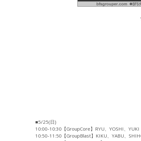
■5/25(日)
10:00-10:30【GroupCore】RYU、YOSHI、YUKI
10:50-11:50【GroupBlast】KIKU、YABU、SHI