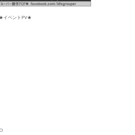
★イベントPV★
HO