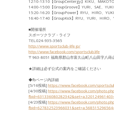
12:10-13:10【GroupCentergy】KIKU、MAKOT
14:00-15:00【GroupGroove】YURI、SAE、YUKI
15:20-16:20【GroupPower】RYU、HIRO、YUK
16:40-17:40【GroupKick】RYU、YURI、HIRO、
■開催場所
スポーツクラブ・ライフ
TEL.024-935-3565
http://www.sportsclub-life.jp/
http://www.facebook.com/sportsclub.life
〒963-8051 福島県郡山市富久山町八山田字八蒔山
★詳細は必ず公式の案内をご確認ください
◆fbページ内詳細
[5/16投稿]
https://www.facebook.com/sportscl
[4/30投稿]
https://www.facebook.com/photo.ph
fbid=631336080282342&set=a.320124961403
[4/23投稿]
https://www.facebook.com/photo.ph
fbid=627832523966031&set=a.568515296564