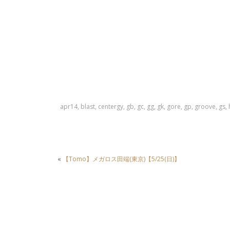
apr14
,
blast
,
centergy
,
gb
,
gc
,
gg
,
gk
,
gore
,
gp
,
groove
,
gs
,
«
【Tomo】メガロス田端(東京)【5/25(日)】