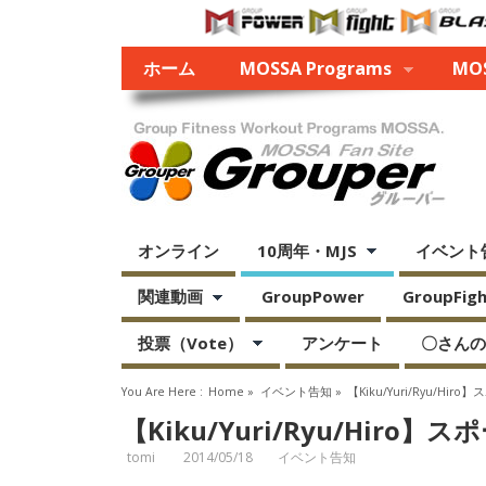
ホーム
MOSSA Programs
MOS
オンライン
10周年・MJS
イベント
関連動画
GroupPower
GroupFight
投票（Vote）
アンケート
〇さんの
You Are Here :
Home
»
イベント告知
»
【Kiku/Yuri/Ryu/Hi
【Kiku/Yuri/Ryu/Hiro
tomi
2014/05/18
イベント告知