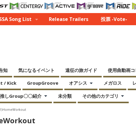
SA Song List
Release Trailers
投票 -Vote-
告知
気になるイベント
遠征の旅ガイド
使用曲動画コ
 / Kick
GroupGroove
オアシス
メガロス
推しGroup〇〇紹介
未分類
その他のカテゴリ
のHomeWorkout
Workout