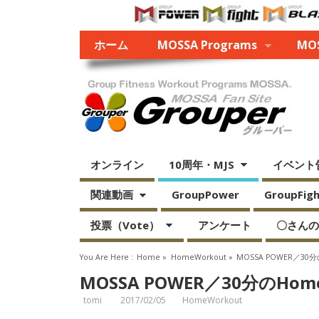
ホーム
MOSSA Programs
MOS
オンライン
10周年・MJS
イベント
関連動画
GroupPower
GroupFight
投票（Vote）
アンケート
〇さんの
You Are Here :
Home
»
HomeWorkout
»
MOSSA POWER／30分
MOSSA POWER／30分のHome
tomi
2017/02/05
HomeWorkout