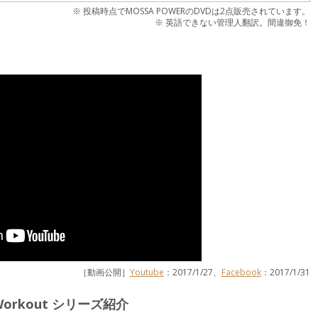
※ 投稿時点でMOSSA POWERのDVDは2点販売されています。
※ 英語できない管理人翻訳。間違御免！
［動画公開］
Youtube
：2017/1/27、
Facebook
：2017/1/31
Workout シリーズ紹介