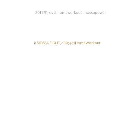
2017年
,
dvd
,
homeworkout
,
mossapower
«
MOSSA FIGHT／30分のHomeWorkout