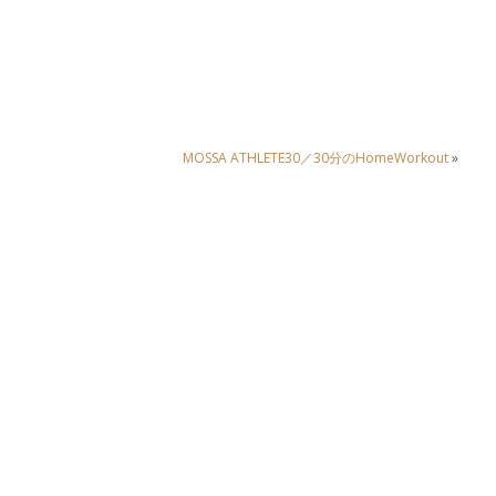
MOSSA ATHLETE30／30分のHomeWorkout
»