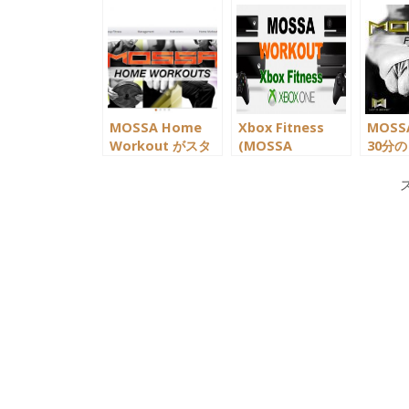
MOSSA Home
Xbox Fitness
MOSS
Workout がスタ
(MOSSA
30分の
ート。DVD購入可
Workout) 終了 →
Home
能に。そしてその
MOSSA Home
先には…／米国
Workoutへ
MOSSA